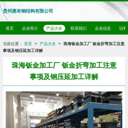
贵州惠有钢结构有限公司
首页
企业简介
产品大全
联系我们
企业信息
访客
>
>
当前位置：
首页
产品大全
珠海钣金加工厂 钣金折弯加工注意
事项及钢压延加工详解
珠海钣金加工厂 钣金折弯加工注意
事项及钢压延加工详解