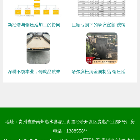
新经济与钢压延加工的协同转型 揭开中国经济新篇章
巨额亏损下的争议宣言 鞍钢股份凭什么说“现金流非常好”？
深耕不锈本业，铸就品质未来 从厂家直批到创新的钢压延加工与工艺品定制
哈尔滨松润金属制品 钢压延加工的匠心传承与创新实践
地址：贵州省黔南州惠水县濛江街道经济开发区贵惠产业园8号厂房
电话：1388558**