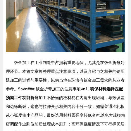
钣金加工在工业制造中占据着重要地位，尤其是在钣金折弯处
理环节。本篇文章将整理重点注意事项，以及介绍与之相关的钢压
延加工的过程与重要性，以供当地在珠海有钣金加工需求的从业者
参考。\\n\\n### 钣金折弯加工的注意事项\\n1.
确保材料选择匹配
预期工件功能
折弯加工不恰当的板材易在内角出现坍塌，导致误差
和边缘断裂，这也与拉伸变形相关内容十分一致：如需普通冷轧板
或小弧度较小产品的，最好选用材料回弹率较低者\\\\以免大规模精
密调配作业到位前后处理成本剧升；高环保强度情况下可行择优屈